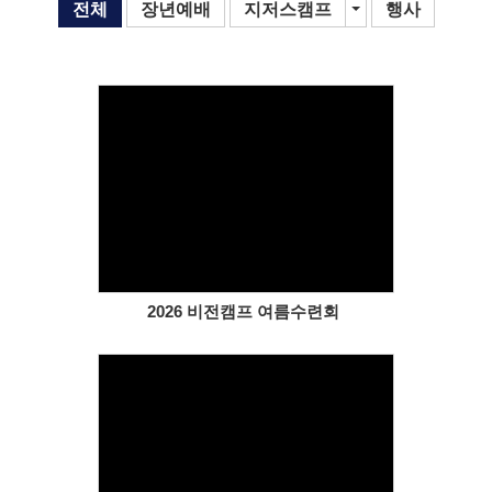
# 첨부 17.KakaoTalk_Photo_2026-04-17-14-17-24.jpeg
전체
장년예배
지저스캠프
Toggle Dropdown
행사
# 첨부 18.KakaoTalk_Photo_2026-04-17-14-18-14.jpeg
# 첨부 19.KakaoTalk_Photo_2026-04-27-15-47-42.jpeg
# 첨부 20.KakaoTalk_Photo_2026-04-27-15-47-56.jpeg
# 첨부 21.KakaoTalk_Photo_2026-04-27-15-48-43.jpeg
# 첨부 22.KakaoTalk_Photo_2026-04-27-15-49-10.jpeg
# 첨부 23.KakaoTalk_Photo_2026-04-27-15-49-22.jpeg
# 첨부 24.KakaoTalk_Photo_2026-04-27-15-49-34.jpeg
Views
# 첨부 25.KakaoTalk_Photo_2026-04-27-15-49-53.jpeg
2026 비전캠프 여름수련회
Views