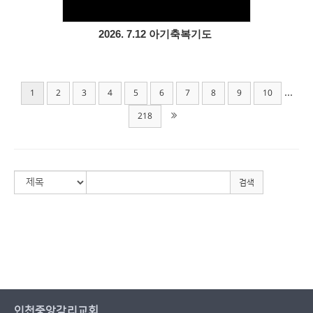
2026. 7.12 아기축복기도
...
1
2
3
4
5
6
7
8
9
10
218
검색
인천중앙감리교회